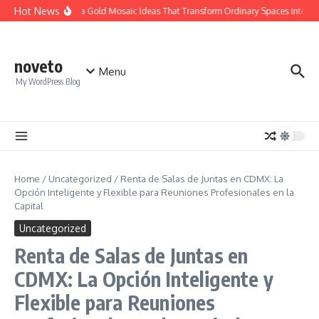
Skip to content
Hot News
Calacatta Gold Mosaic Ideas That Transform Ordinary Spaces into Luxu
noveto
Menu
My WordPress Blog
Home
/
Uncategorized
/
Renta de Salas de Juntas en CDMX: La
Opción Inteligente y Flexible para Reuniones Profesionales en la
Capital
Uncategorized
Renta de Salas de Juntas en
CDMX: La Opción Inteligente y
Flexible para Reuniones