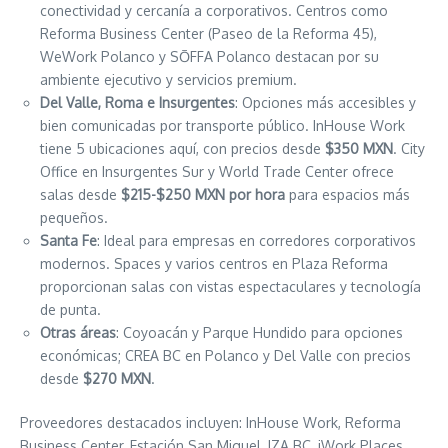
conectividad y cercanía a corporativos. Centros como
Reforma Business Center (Paseo de la Reforma 45),
WeWork Polanco y SŌFFA Polanco destacan por su
ambiente ejecutivo y servicios premium.
Del Valle, Roma e Insurgentes
: Opciones más accesibles y
bien comunicadas por transporte público. InHouse Work
tiene 5 ubicaciones aquí, con precios desde
$350 MXN
. City
Office en Insurgentes Sur y World Trade Center ofrece
salas desde
$215-$250 MXN por hora
para espacios más
pequeños.
Santa Fe
: Ideal para empresas en corredores corporativos
modernos. Spaces y varios centros en Plaza Reforma
proporcionan salas con vistas espectaculares y tecnología
de punta.
Otras áreas
: Coyoacán y Parque Hundido para opciones
económicas; CREA BC en Polanco y Del Valle con precios
desde
$270 MXN
.
Proveedores destacados incluyen: InHouse Work, Reforma
Business Center, Estación San Miguel, IZA BC, iWork Places,