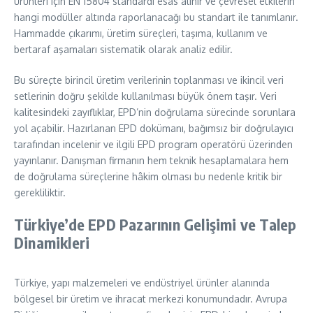
ürünleri için EN 15804 standardı esas alınır ve çevresel etkilerin
hangi modüller altında raporlanacağı bu standart ile tanımlanır.
Hammadde çıkarımı, üretim süreçleri, taşıma, kullanım ve
bertaraf aşamaları sistematik olarak analiz edilir.
Bu süreçte birincil üretim verilerinin toplanması ve ikincil veri
setlerinin doğru şekilde kullanılması büyük önem taşır. Veri
kalitesindeki zayıflıklar, EPD’nin doğrulama sürecinde sorunlara
yol açabilir. Hazırlanan EPD dokümanı, bağımsız bir doğrulayıcı
tarafından incelenir ve ilgili EPD program operatörü üzerinden
yayınlanır. Danışman firmanın hem teknik hesaplamalara hem
de doğrulama süreçlerine hâkim olması bu nedenle kritik bir
gerekliliktir.
Türkiye’de EPD Pazarının Gelişimi ve Talep
Dinamikleri
Türkiye, yapı malzemeleri ve endüstriyel ürünler alanında
bölgesel bir üretim ve ihracat merkezi konumundadır. Avrupa