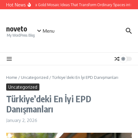
Skip to content
Hot News
Calacatta Gold Mosaic Ideas That Transform Ordinary Spaces into Luxu
noveto
Menu
My WordPress Blog
Home
/
Uncategorized
/
Türkiye’deki En İyi EPD Danışmanları
Uncategorized
Türkiye’deki En İyi EPD
Danışmanları
January 2, 2026