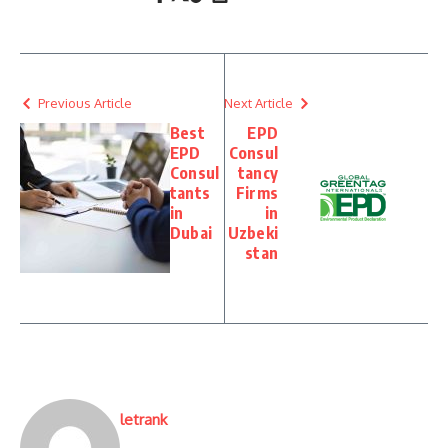
Previous Article
Next Article
Best
EPD
EPD
Consul
Consul
tancy
tants
Firms
in
in
Dubai
Uzbeki
stan
letrank